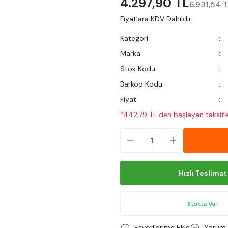
4.297,90 TL
6.931,54 
Fiyatlara KDV Dahildir.
Kategori
Marka
Stok Kodu
Barkod Kodu
Fiyat
*442,79 TL den başlayan taksitle
Hızlı Teslimat
Stokta Var
Yorum 