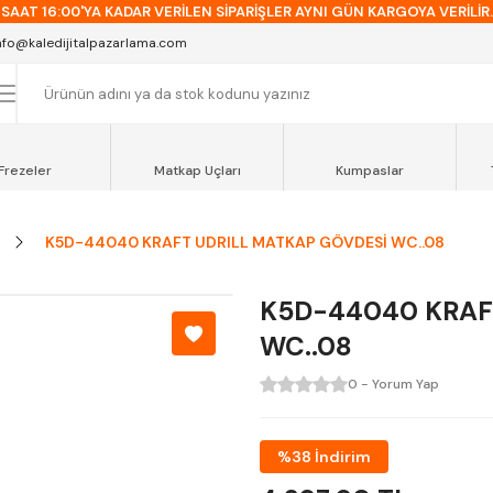
SAAT 16:00'YA KADAR VERİLEN SİPARİŞLER AYNI GÜN KARGOYA VERİLİR.
AT 12:00'YE KADAR VERİLEN SİPARİŞLER SEVKİYAT ARACIMIZLA AYNI GÜN
nfo@kaledijitalpazarlama.com
OCAELİ ve SAKARYA BÖLGESİ İÇİN AYNI GÜN TESLİMAT ARACIMIZ VARDI
Frezeler
Matkap Uçları
Kumpaslar
K5D-44040 KRAFT UDRILL MATKAP GÖVDESİ WC..08
K5D-44040 KRAF
WC..08
0 - Yorum Yap
%38 İndirim