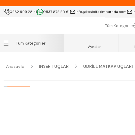
KOCAELİ İÇİ SA
0262 999 28 41
0537 872 20 61
info@kesicitakimburada.com
i
K
Tüm Kategoriler
Tüm Kategoriler
Aynalar
Anasayfa
INSERT UÇLAR
UDRİLL MATKAP UÇLARI