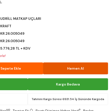
TL
UDRİLL MATKAP UÇLARI
KRAFT
KR.26.005049
KR.26.005049
5.776,28 TL + KDV
rle!
Sepete Ekle
Hemen Al
Kargo Bedava
Tahmini Kargo Süresi 6931.54 İş Gününde Kargoda
Yaz
Tavsiye Et
Fiyatı Düşünce Haber Ver
Paylaş