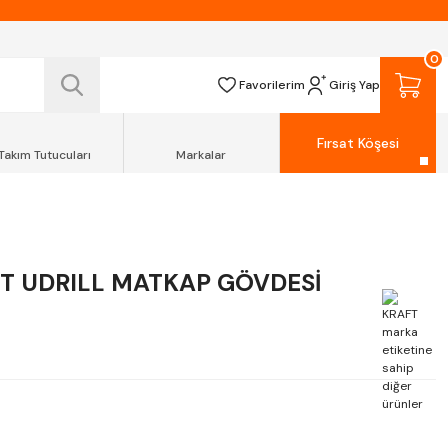
 TESLİM EDİLİR.
R.
0
Favorilerim
Giriş Yap
Fırsat Köşesi
Takım Tutucuları
Markalar
T UDRILL MATKAP GÖVDESİ