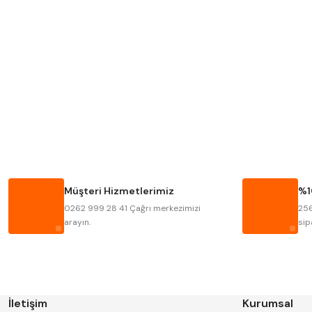
MITUTOYO
INSIZE
KRONE
IZAR
FRAISA
HARVEST
BISON
BUČOVICE TOOLS
HAIMER
CIN
Müşteri Hizmetlerimiz
%1
KINEX
KORLOY
0262 999 28 41 Çağrı merkezimizi
256
STANNY
TEMAK
arayın.
sip
İletişim
Kurumsal