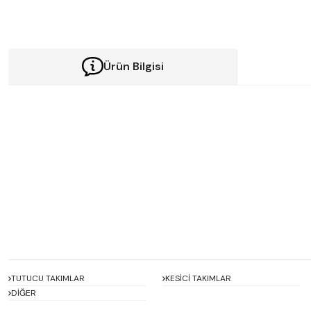
Ürün Bilgisi
Bu ürünün fiyat bilgisi, resim, ürün açıklamalarında ve diğer konularda y
Görüş ve önerileriniz için teşekkür ederiz.
Ürün resmi kalitesiz, bozuk veya görüntülenemiyor.
Ürün açıklamasında eksik bilgiler bulunuyor.
Ürün bilgilerinde hatalar bulunuyor.
Ürün fiyatı diğer sitelerden daha pahalı.
Bu ürüne benzer farklı alternatifler olmalı.
TUTUCU TAKIMLAR
KESİCİ TAKIMLAR
DİĞER