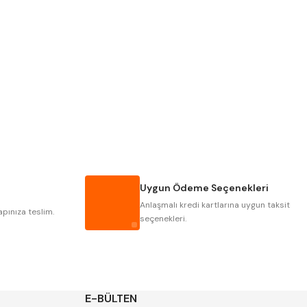
PLD
KRAFT
KRASNIC
HARLINGEN
MASTERCUT
CP GRAT-EX
GWG
HAKANSSON
IAT
ITHAL
Uygun Ödeme Seçenekleri
POLDI
SKODA
Anlaşmalı kredi kartlarına uygun taksit
ZPS
apınıza teslim.
seçenekleri.
E-BÜLTEN