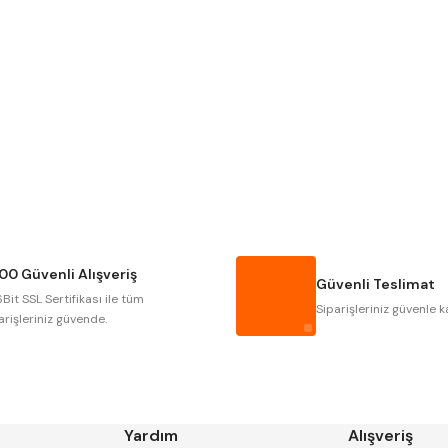
Gönder
NAREX
ASIMETO
GERARDI
ZPS-FN
AUTOGRIP
TOME
GSP
VERTEX
CZTOOL
HUSCUT
00 Güvenli Alışveriş
MASUS
PILANA
Güvenli Teslimat
Bit SSL Sertifikası ile tüm
TOS
YERLI
Siparişleriniz güvenle k
arişleriniz güvende.
Yardım
Alışveriş