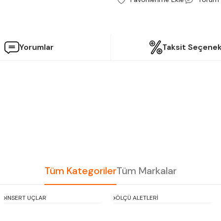
Yorumlar
Taksit Seçenek
etersiz gördüğünüz noktaları öneri formunu kullanarak tarafımıza iletebilir
Bu ürüne ilk yorumu siz yapın!
Yorum Yaz
Tüm Kategoriler
Tüm Markalar
INSERT UÇLAR
ÖLÇÜ ALETLERİ