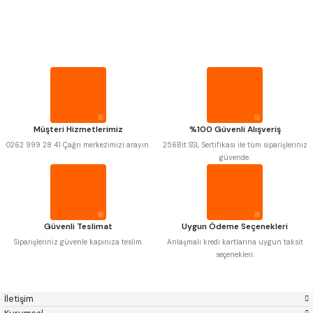
PROPLAR
MITUTOYO
Gönder
INSIZE
NAREX
ASIMETO
VİDA MASTARLARI
PLD
KRAFT
KRONE
IZAR
GERARDI
ZPS-FN
ŞERİT SENTİLLER
KRASNIC
HARLINGEN
FRAISA
HARVEST
Müşteri Hizmetlerimiz
%100 Güvenli Alışveriş
TURMETRE
AUTOGRIP
TOME
0262 999 28 41 Çağrı merkezimizi arayın.
256Bit SSL Sertifikası ile tüm siparişleriniz
MASTERCUT
CP GRAT-EX
güvende.
BISON
BUČOVICE TOOLS
PİLLER
GSP
VERTEX
GWG
HAKANSSON
HAIMER
CIN
DİĞER ÖLÇÜ ALETLERİ
CZTOOL
HUSCUT
Güvenli Teslimat
Uygun Ödeme Seçenekleri
IAT
ITHAL
KINEX
KORLOY
Siparişleriniz güvenle kapınıza teslim.
Anlaşmalı kredi kartlarına uygun taksit
MASUS
PILANA
seçenekleri.
POLDI
SKODA
STANNY
TEMAK
TOS
YERLI
İletişim
ZPS