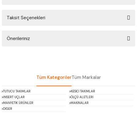
ÇOK AMAÇLI ÖLÇÜ MASTARI
Taksit Seçenekleri
Bu ürüne ilk yorumu siz yapın!
PERGELLER
PİM MASTAR SETİ
Önerileriniz
Yorum Yaz
Bu ürünün fiyat bilgisi, resim, ürün açıklamalarında ve diğer konularda
FİLLER ÇAKISI
yetersiz gördüğünüz noktaları öneri formunu kullanarak tarafımıza
iletebilirsiniz.
TORNA KALEM MASTARI
Görüş ve önerileriniz için teşekkür ederiz.
Tüm Kategoriler
Tüm Markalar
KALIP ALMA ŞABLONU
Ürün resmi kalitesiz, bozuk veya görüntülenemiyor.
TUTUCU TAKIMLAR
KESİCİ TAKIMLAR
Ürün açıklamasında eksik bilgiler bulunuyor.
INSERT UÇLAR
ÖLÇÜ ALETLERİ
GRANİT PLEYTLER
Ürün bilgilerinde hatalar bulunuyor.
MANYETİK ÜRÜNLER
MAKİNALAR
DİĞER
Ürün fiyatı diğer sitelerden daha pahalı.
DÖKÜM PLEYTLER
Bu ürüne benzer farklı alternatifler olmalı.
AÇI MASTAR SETİ