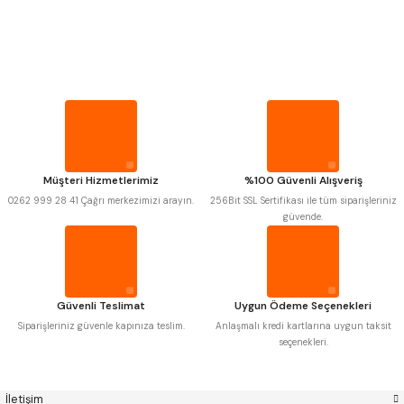
PROPLAR
Mitutoyo
Gönder
Insize
VİDA MASTARLARI
Narex
Asimeto
Pld
Kraft
Krone
Izar
ŞERİT SENTİLLER
Gerardi
Zps-Fn
Krasnic
Harlingen
Fraisa
Harvest
TURMETRE
Müşteri Hizmetlerimiz
%100 Güvenli Alışveriş
Autogrip
Tome
0262 999 28 41 Çağrı merkezimizi arayın.
256Bit SSL Sertifikası ile tüm siparişleriniz
Mastercut
Cp Grat-Ex
güvende.
PİLLER
Bison
Bučovice Tools
Gsp
Vertex
Gwg
Hakansson
DİĞER ÖLÇÜ ALETLERİ
Haimer
Çin
Cztool
Huscut
Güvenli Teslimat
Uygun Ödeme Seçenekleri
Iat
Ithal
Kinex
Korloy
Siparişleriniz güvenle kapınıza teslim.
Anlaşmalı kredi kartlarına uygun taksit
Masus
Pilana
seçenekleri.
Poldi
Skoda
Stanny
Temak
Tos
Wia
İletişim