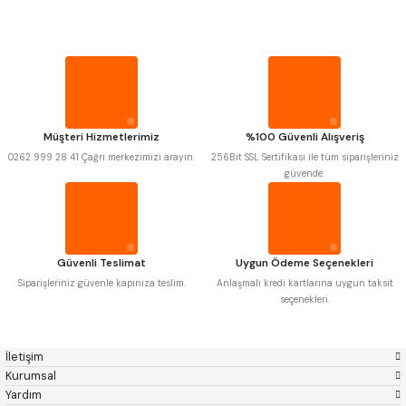
Mitutoyo
Gönder
Insize
PROPLAR
Narex
Asimeto
Pld
Kraft
Krone
Izar
VİDA MASTARLARI
Gerardi
Zps-Fn
Krasnic
Harlingen
ŞERİT SENTİLLER
Fraisa
Harvest
Müşteri Hizmetlerimiz
%100 Güvenli Alışveriş
Autogrip
Tome
0262 999 28 41 Çağrı merkezimizi arayın.
256Bit SSL Sertifikası ile tüm siparişleriniz
Mastercut
Cp Grat-Ex
TURMETRE
güvende.
Bison
Bučovice Tools
Gsp
Vertex
Gwg
Hakansson
PİLLER
Haimer
Çin
Cztool
Huscut
Güvenli Teslimat
Uygun Ödeme Seçenekleri
Iat
Ithal
DİĞER ÖLÇÜ ALETLERİ
Kinex
Korloy
Siparişleriniz güvenle kapınıza teslim.
Anlaşmalı kredi kartlarına uygun taksit
Masus
Pilana
seçenekleri.
Poldi
Skoda
Stanny
Temak
Tos
Wia
İletişim
Yerli
Zps
Kurumsal
Yardım