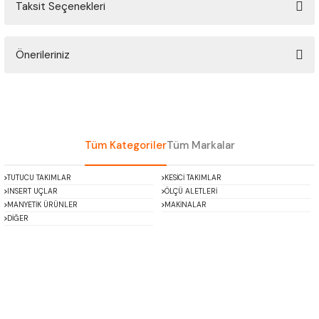
Taksit Seçenekleri
ÇOK AMAÇLI ÖLÇÜ MASTARI
Bu ürüne ilk yorumu siz yapın!
PERGELLER
Önerileriniz
Yorum Yaz
PİM MASTAR SETİ
Bu ürünün fiyat bilgisi, resim, ürün açıklamalarında ve diğer konularda
yetersiz gördüğünüz noktaları öneri formunu kullanarak tarafımıza
iletebilirsiniz.
FİLLER ÇAKISI
Görüş ve önerileriniz için teşekkür ederiz.
Tüm Kategoriler
Tüm Markalar
TORNA KALEM MASTARI
Ürün resmi kalitesiz, bozuk veya görüntülenemiyor.
TUTUCU TAKIMLAR
KESİCİ TAKIMLAR
Ürün açıklamasında eksik bilgiler bulunuyor.
INSERT UÇLAR
ÖLÇÜ ALETLERİ
KALIP ALMA ŞABLONU
Ürün bilgilerinde hatalar bulunuyor.
MANYETİK ÜRÜNLER
MAKİNALAR
DİĞER
Ürün fiyatı diğer sitelerden daha pahalı.
GRANİT PLEYTLER
Bu ürüne benzer farklı alternatifler olmalı.
DÖKÜM PLEYTLER
AÇI MASTAR SETİ