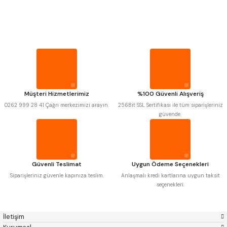
PROPLAR
MITUTOYO
Gönder
INSIZE
NAREX
ASIMETO
VİDA MASTARLARI
PLD
KRAFT
KRONE
IZAR
GERARDI
ZPS-FN
ŞERİT SENTİLLER
KRASNIC
HARLINGEN
FRAISA
HARVEST
Müşteri Hizmetlerimiz
%100 Güvenli Alışveriş
TURMETRE
AUTOGRIP
TOME
0262 999 28 41 Çağrı merkezimizi arayın.
256Bit SSL Sertifikası ile tüm siparişleriniz
MASTERCUT
CP GRAT-EX
güvende.
BISON
BUČOVICE TOOLS
PİLLER
GSP
VERTEX
GWG
HAKANSSON
HAIMER
CIN
DİĞER ÖLÇÜ ALETLERİ
CZTOOL
HUSCUT
Güvenli Teslimat
Uygun Ödeme Seçenekleri
IAT
ITHAL
KINEX
KORLOY
Siparişleriniz güvenle kapınıza teslim.
Anlaşmalı kredi kartlarına uygun taksit
MASUS
PILANA
seçenekleri.
POLDI
SKODA
STANNY
TEMAK
TOS
YERLI
İletişim
ZPS