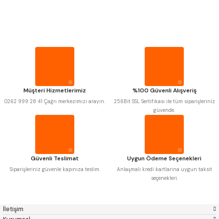
PROPLAR
Mitutoyo
Gönder
Insize
Narex
Asimeto
VİDA MASTARLARI
Pld
Kraft
Krone
Izar
Gerardi
Zps-Fn
ŞERİT SENTİLLER
Krasnic
Harlingen
Fraisa
Harvest
Müşteri Hizmetlerimiz
%100 Güvenli Alışveriş
TURMETRE
Autogrip
Tome
0262 999 28 41 Çağrı merkezimizi arayın.
256Bit SSL Sertifikası ile tüm siparişleriniz
Mastercut
Cp Grat-Ex
güvende.
Bison
Bučovice Tools
PİLLER
Gsp
Vertex
Gwg
Hakansson
Haimer
Çin
DİĞER ÖLÇÜ ALETLERİ
Cztool
Huscut
Güvenli Teslimat
Uygun Ödeme Seçenekleri
Iat
Ithal
Kinex
Korloy
Siparişleriniz güvenle kapınıza teslim.
Anlaşmalı kredi kartlarına uygun taksit
Masus
Pilana
seçenekleri.
Poldi
Skoda
Stanny
Temak
Tos
Wia
İletişim
Yerli
Zps