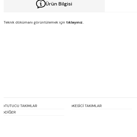
Ürün Bilgisi
Teknik dökümanı görüntülemek için
tıklayınız.
Bu ürünün fiyat bilgisi, resim, ürün açıklamalarında ve diğer konularda y
Görüş ve önerileriniz için teşekkür ederiz.
Ürün resmi kalitesiz, bozuk veya görüntülenemiyor.
Ürün açıklamasında eksik bilgiler bulunuyor.
Ürün bilgilerinde hatalar bulunuyor.
Ürün fiyatı diğer sitelerden daha pahalı.
Bu ürüne benzer farklı alternatifler olmalı.
TUTUCU TAKIMLAR
KESİCİ TAKIMLAR
DİĞER