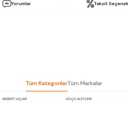
Yorumlar
Taksit Seçenek
etersiz gördüğünüz noktaları öneri formunu kullanarak tarafımıza iletebilir
Bu ürüne ilk yorumu siz yapın!
Yorum Yaz
Tüm Kategoriler
Tüm Markalar
INSERT UÇLAR
ÖLÇÜ ALETLERİ