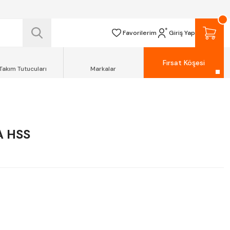
 TESLİM EDİLİR.
R.
Favorilerim
Giriş Yap
Fırsat Köşesi
Takım Tutucuları
Markalar
A HSS