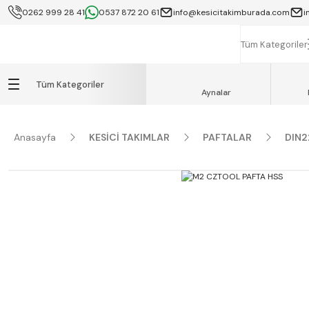
0262 999 28 41
0537 872 20 61
info@kesicitakimburada.com
i
KOCAELİ İÇİ SA
K
Tüm Kategoriler
Tüm Kategoriler
Aynalar
Anasayfa
KESİCİ TAKIMLAR
PAFTALAR
DIN2