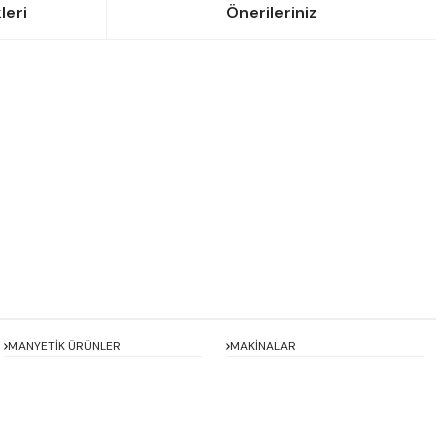
leri
Önerileriniz
siniz.
MANYETİK ÜRÜNLER
MAKİNALAR