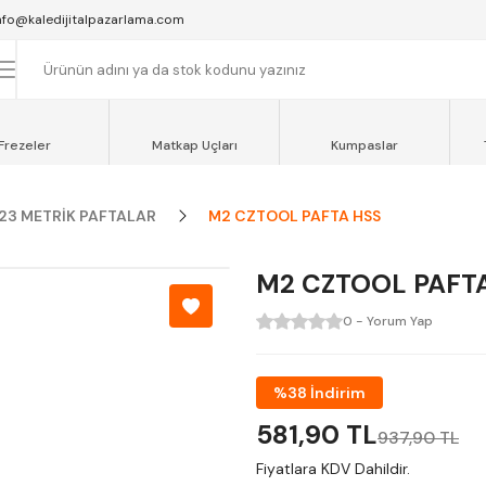
SAAT 16:00'YA KADAR VERİLEN SİPARİŞLER AYNI GÜN KARGOYA VERİLİR.
nfo@kaledijitalpazarlama.com
AT 12:00'YE KADAR VERİLEN SİPARİŞLER SEVKİYAT ARACIMIZLA AYNI GÜN
OCAELİ ve SAKARYA BÖLGESİ İÇİN AYNI GÜN TESLİMAT ARACIMIZ VARDI
Frezeler
Matkap Uçları
Kumpaslar
23 METRİK PAFTALAR
M2 CZTOOL PAFTA HSS
M2 CZTOOL PAFT
0 - Yorum Yap
%38 İndirim
581,90 TL
937,90 TL
Fiyatlara KDV Dahildir.