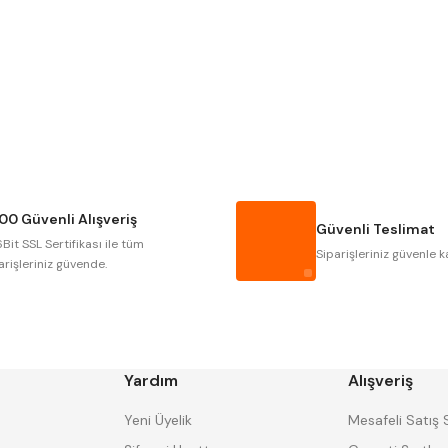
Gönder
NAREX
ASIMETO
GERARDI
ZPS-FN
AUTOGRIP
TOME
GSP
VERTEX
CZTOOL
HUSCUT
00 Güvenli Alışveriş
MASUS
PILANA
Güvenli Teslimat
Bit SSL Sertifikası ile tüm
TOS
YERLI
Siparişleriniz güvenle k
arişleriniz güvende.
Yardım
Alışveriş
Yeni Üyelik
Mesafeli Satış