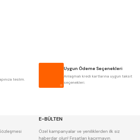
PLD
KRAFT
KRASNIC
HARLINGEN
MASTERCUT
CP GRAT-EX
GWG
HAKANSSON
IAT
ITHAL
Uygun Ödeme Seçenekleri
POLDI
SKODA
Anlaşmalı kredi kartlarına uygun taksit
ZPS
apınıza teslim.
seçenekleri.
E-BÜLTEN
 Sözleşmesi
Özel kampanyalar ve yeniliklerden ilk siz
haberdar olun! Fırsatları kaçırmayın.