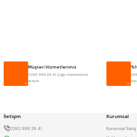
MITUTOYO
INSIZE
KRONE
IZAR
FRAISA
HARVEST
BISON
BUČOVICE TOOLS
HAIMER
CIN
Müşteri Hizmetlerimiz
%1
KINEX
KORLOY
0262 999 28 41 Çağrı merkezimizi
256
STANNY
TEMAK
arayın.
sip
İletişim
Kurumsal
0262 999 28 41
Kurumsal Satış