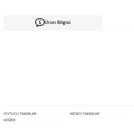
Ürün Bilgisi
Bu ürünün fiyat bilgisi, resim, ürün açıklamalarında ve diğer konularda y
Görüş ve önerileriniz için teşekkür ederiz.
Ürün resmi kalitesiz, bozuk veya görüntülenemiyor.
Ürün açıklamasında eksik bilgiler bulunuyor.
Ürün bilgilerinde hatalar bulunuyor.
Ürün fiyatı diğer sitelerden daha pahalı.
Bu ürüne benzer farklı alternatifler olmalı.
TUTUCU TAKIMLAR
KESİCİ TAKIMLAR
DİĞER