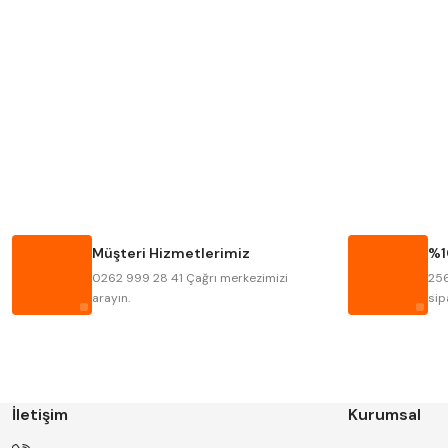
MITUTOYO
INSIZE
KRONE
IZAR
FRAISA
HARVEST
BISON
BUČOVICE TOOLS
HAIMER
CIN
Müşteri Hizmetlerimiz
%1
KINEX
KORLOY
0262 999 28 41 Çağrı merkezimizi
256
STANNY
TEMAK
arayın.
sip
İletişim
Kurumsal