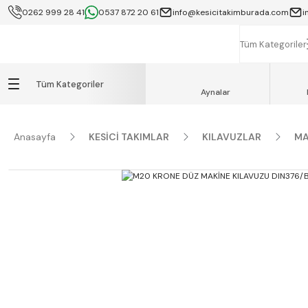
0262 999 28 41
0537 872 20 61
info@kesicitakimburada.com
i
KOCAELİ İÇİ SA
K
Tüm Kategoriler
Tüm Kategoriler
Aynalar
Anasayfa
KESİCİ TAKIMLAR
KILAVUZLAR
MA