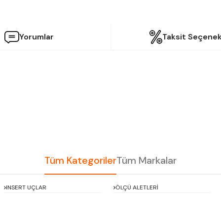
Yorumlar
Taksit Seçenek
etersiz gördüğünüz noktaları öneri formunu kullanarak tarafımıza iletebilir
Bu ürüne ilk yorumu siz yapın!
Yorum Yaz
Tüm Kategoriler
Tüm Markalar
INSERT UÇLAR
ÖLÇÜ ALETLERİ