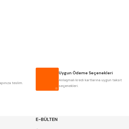
PLD
KRAFT
KRASNIC
HARLINGEN
MASTERCUT
CP GRAT-EX
GWG
HAKANSSON
IAT
ITHAL
Uygun Ödeme Seçenekleri
POLDI
SKODA
Anlaşmalı kredi kartlarına uygun taksit
ZPS
apınıza teslim.
seçenekleri.
E-BÜLTEN