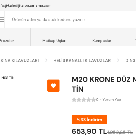
SAAT 16:00'YA KADAR VERİLEN SİPARİŞLER AYNI GÜN KARGOYA VERİLİR.
nfo@kaledijitalpazarlama.com
AT 12:00'YE KADAR VERİLEN SİPARİŞLER SEVKİYAT ARACIMIZLA AYNI GÜN
OCAELİ ve SAKARYA BÖLGESİ İÇİN AYNI GÜN TESLİMAT ARACIMIZ VARDI
Frezeler
Matkap Uçları
Kumpaslar
KİNA KILAVUZLARI
HELİS KANALLI KILAVUZLAR
DIN3
M20 KRONE DÜZ M
TİN
0 - Yorum Yap
%38 İndirim
653,90 TL
1.053,25 TL