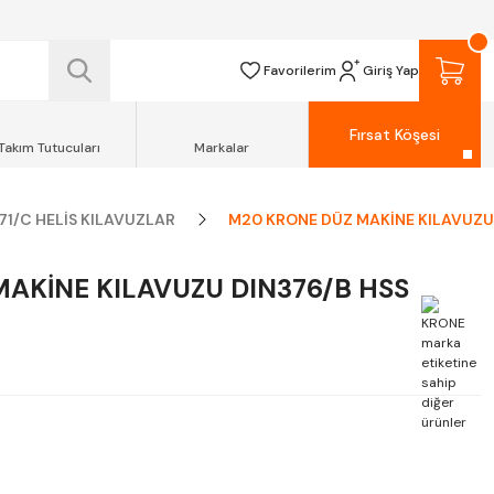
 TESLİM EDİLİR.
R.
Favorilerim
Giriş Yap
Fırsat Köşesi
Takım Tutucuları
Markalar
71/C HELİS KILAVUZLAR
M20 KRONE DÜZ MAKİNE KILAVUZU 
AKİNE KILAVUZU DIN376/B HSS