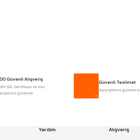
Gönder
NAREX
ASIMETO
GERARDI
ZPS-FN
AUTOGRIP
TOME
GSP
VERTEX
CZTOOL
HUSCUT
00 Güvenli Alışveriş
MASUS
PILANA
Güvenli Teslimat
Bit SSL Sertifikası ile tüm
TOS
YERLI
Siparişleriniz güvenle k
arişleriniz güvende.
Yardım
Alışveriş