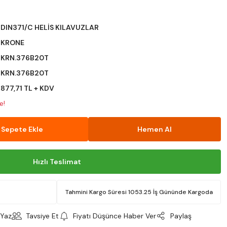
DIN371/C HELİS KILAVUZLAR
KRONE
KRN.376B20T
KRN.376B20T
877,71 TL + KDV
e!
Sepete Ekle
Hemen Al
Hızlı Teslimat
Tahmini Kargo Süresi 1053.25 İş Gününde Kargoda
Yaz
Tavsiye Et
Fiyatı Düşünce Haber Ver
Paylaş