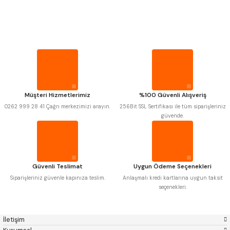
PROPLAR
MITUTOYO
Gönder
INSIZE
NAREX
ASIMETO
VİDA MASTARLARI
PLD
KRAFT
KRONE
IZAR
GERARDI
ZPS-FN
ŞERİT SENTİLLER
KRASNIC
HARLINGEN
FRAISA
HARVEST
Müşteri Hizmetlerimiz
%100 Güvenli Alışveriş
TURMETRE
AUTOGRIP
TOME
0262 999 28 41 Çağrı merkezimizi arayın.
256Bit SSL Sertifikası ile tüm siparişleriniz
MASTERCUT
CP GRAT-EX
güvende.
BISON
BUČOVICE TOOLS
PİLLER
GSP
VERTEX
GWG
HAKANSSON
HAIMER
CIN
DİĞER ÖLÇÜ ALETLERİ
CZTOOL
HUSCUT
Güvenli Teslimat
Uygun Ödeme Seçenekleri
IAT
ITHAL
KINEX
KORLOY
Siparişleriniz güvenle kapınıza teslim.
Anlaşmalı kredi kartlarına uygun taksit
MASUS
PILANA
seçenekleri.
POLDI
SKODA
STANNY
TEMAK
TOS
YERLI
İletişim
ZPS