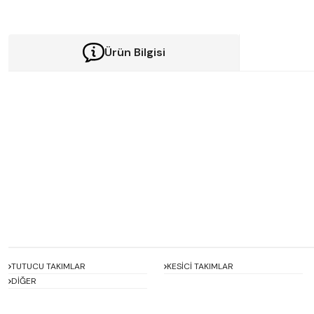
Ürün Bilgisi
Bu ürünün fiyat bilgisi, resim, ürün açıklamalarında ve diğer konularda y
Görüş ve önerileriniz için teşekkür ederiz.
Ürün resmi kalitesiz, bozuk veya görüntülenemiyor.
Ürün açıklamasında eksik bilgiler bulunuyor.
Ürün bilgilerinde hatalar bulunuyor.
Ürün fiyatı diğer sitelerden daha pahalı.
Bu ürüne benzer farklı alternatifler olmalı.
TUTUCU TAKIMLAR
KESİCİ TAKIMLAR
DİĞER