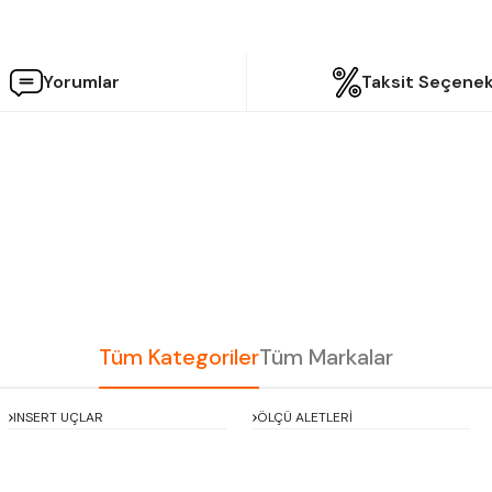
Yorumlar
Taksit Seçenek
etersiz gördüğünüz noktaları öneri formunu kullanarak tarafımıza iletebilir
Bu ürüne ilk yorumu siz yapın!
Yorum Yaz
Tüm Kategoriler
Tüm Markalar
INSERT UÇLAR
ÖLÇÜ ALETLERİ