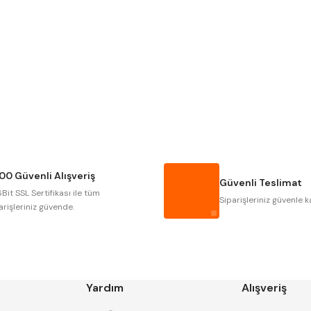
Gönder
Narex
Asimeto
Gerardi
Zps-Fn
Autogrip
Tome
Gsp
Vertex
Cztool
Huscut
00 Güvenli Alışveriş
Masus
Pilana
Güvenli Teslimat
Bit SSL Sertifikası ile tüm
Tos
Wia
Siparişleriniz güvenle k
arişleriniz güvende.
Yardım
Alışveriş