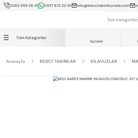
0262 999 28 41
0537 872 20 61
info@kesicitakimburada.com
i
KOCAELİ İÇİ SA
K
Tüm Kategoriler
Tüm Kategoriler
Aynalar
Anasayfa
KESİCİ TAKIMLAR
KILAVUZLAR
MA