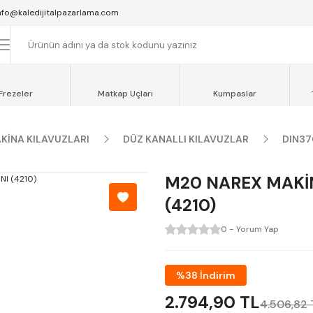
SAAT 16:00'YA KADAR VERİLEN SİPARİŞLER AYNI GÜN KARGOYA VERİLİR.
nfo@kaledijitalpazarlama.com
AT 12:00'YE KADAR VERİLEN SİPARİŞLER SEVKİYAT ARACIMIZLA AYNI GÜN
OCAELİ ve SAKARYA BÖLGESİ İÇİN AYNI GÜN TESLİMAT ARACIMIZ VARDI
Frezeler
Matkap Uçları
Kumpaslar
KİNA KILAVUZLARI
DÜZ KANALLI KILAVUZLAR
DIN37
M20 NAREX MAKİN
(4210)
0 - Yorum Yap
%38 İndirim
2.794,90 TL
4.506,82 