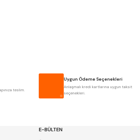
Pld
Kraft
Krasnic
Harlingen
Mastercut
Cp Grat-Ex
Gwg
Hakansson
Iat
Ithal
Uygun Ödeme Seçenekleri
Poldi
Skoda
Anlaşmalı kredi kartlarına uygun taksit
Yerli
Zps
apınıza teslim.
seçenekleri.
E-BÜLTEN