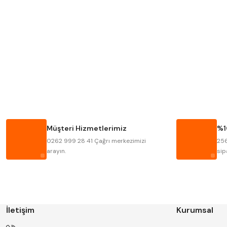
Mitutoyo
Insize
Krone
Izar
Fraisa
Harvest
Bison
Bučovice Tools
Haimer
Çin
Müşteri Hizmetlerimiz
%1
Kinex
Korloy
0262 999 28 41 Çağrı merkezimizi
256
Stanny
Temak
arayın.
sip
İletişim
Kurumsal