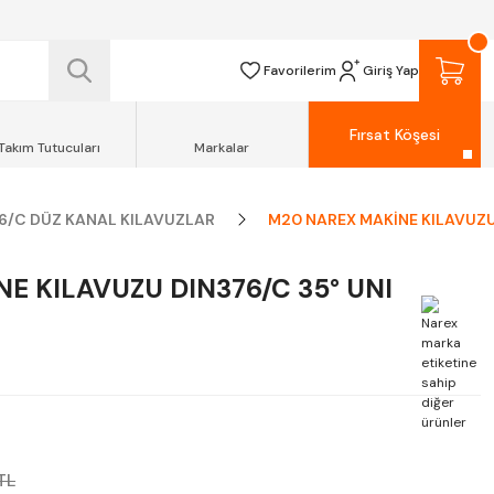
 TESLİM EDİLİR.
R.
Favorilerim
Giriş Yap
Fırsat Köşesi
Takım Tutucuları
Markalar
6/C DÜZ KANAL KILAVUZLAR
M20 NAREX MAKİNE KILAVUZU 
E KILAVUZU DIN376/C 35° UNI
TL