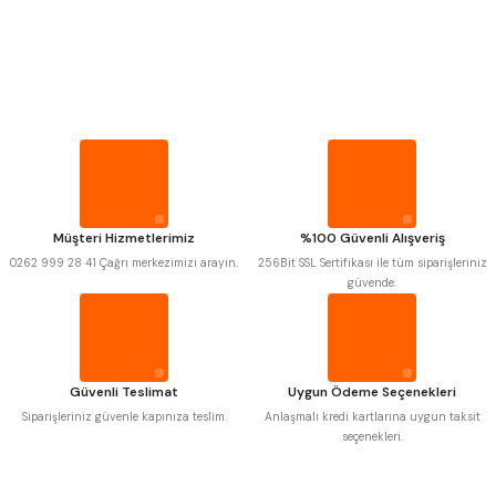
PROPLAR
VİDA MASTARLARI
MITUTOYO
Gönder
INSIZE
NAREX
ASIMETO
PLD
KRAFT
ŞERİT SENTİLLER
KRONE
IZAR
GERARDI
ZPS-FN
KRASNIC
HARLINGEN
TURMETRE
FRAISA
HARVEST
Müşteri Hizmetlerimiz
%100 Güvenli Alışveriş
AUTOGRIP
TOME
0262 999 28 41 Çağrı merkezimizi arayın.
256Bit SSL Sertifikası ile tüm siparişleriniz
MASTERCUT
CP GRAT-EX
PİLLER
güvende.
BISON
BUČOVICE TOOLS
GSP
VERTEX
DİĞER ÖLÇÜ ALETLERİ
GWG
HAKANSSON
HAIMER
CIN
CZTOOL
HUSCUT
Güvenli Teslimat
Uygun Ödeme Seçenekleri
IAT
ITHAL
KINEX
KORLOY
Siparişleriniz güvenle kapınıza teslim.
Anlaşmalı kredi kartlarına uygun taksit
MASUS
PILANA
seçenekleri.
POLDI
SKODA
STANNY
TEMAK