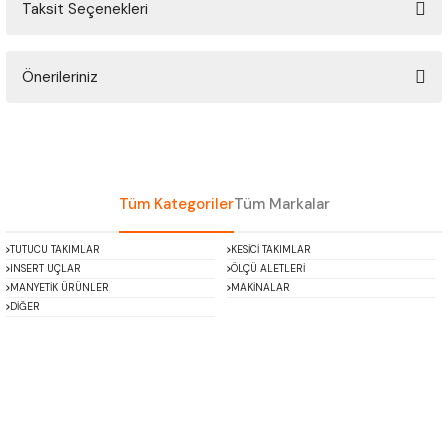
Taksit Seçenekleri
ÇOK AMAÇLI ÖLÇÜ MASTARI
Bu ürüne ilk yorumu siz yapın!
PERGELLER
Önerileriniz
Yorum Yaz
PİM MASTAR SETİ
Bu ürünün fiyat bilgisi, resim, ürün açıklamalarında ve diğer konularda
yetersiz gördüğünüz noktaları öneri formunu kullanarak tarafımıza
iletebilirsiniz.
FİLLER ÇAKISI
Görüş ve önerileriniz için teşekkür ederiz.
Tüm Kategoriler
Tüm Markalar
TORNA KALEM MASTARI
Ürün resmi kalitesiz, bozuk veya görüntülenemiyor.
TUTUCU TAKIMLAR
KESİCİ TAKIMLAR
Ürün açıklamasında eksik bilgiler bulunuyor.
INSERT UÇLAR
ÖLÇÜ ALETLERİ
KALIP ALMA ŞABLONU
Ürün bilgilerinde hatalar bulunuyor.
MANYETİK ÜRÜNLER
MAKİNALAR
DİĞER
Ürün fiyatı diğer sitelerden daha pahalı.
GRANİT PLEYTLER
Bu ürüne benzer farklı alternatifler olmalı.
DÖKÜM PLEYTLER
AÇI MASTAR SETİ