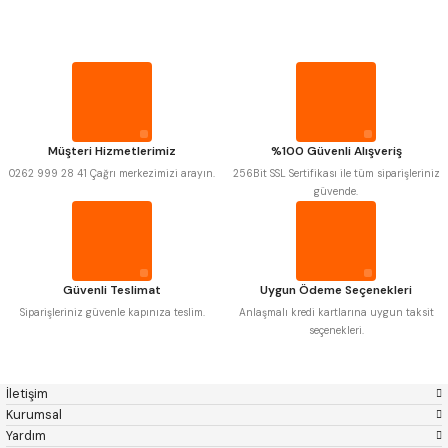
MITUTOYO
Gönder
INSIZE
PROPLAR
NAREX
ASIMETO
PLD
KRAFT
KRONE
IZAR
VİDA MASTARLARI
GERARDI
ZPS-FN
KRASNIC
HARLINGEN
ŞERİT SENTİLLER
FRAISA
HARVEST
Müşteri Hizmetlerimiz
%100 Güvenli Alışveriş
AUTOGRIP
TOME
0262 999 28 41 Çağrı merkezimizi arayın.
256Bit SSL Sertifikası ile tüm siparişleriniz
MASTERCUT
CP GRAT-EX
TURMETRE
güvende.
BISON
BUČOVICE TOOLS
GSP
VERTEX
GWG
HAKANSSON
PİLLER
HAIMER
CIN
CZTOOL
HUSCUT
Güvenli Teslimat
Uygun Ödeme Seçenekleri
IAT
ITHAL
DİĞER ÖLÇÜ ALETLERİ
KINEX
KORLOY
Siparişleriniz güvenle kapınıza teslim.
Anlaşmalı kredi kartlarına uygun taksit
MASUS
PILANA
seçenekleri.
POLDI
SKODA
STANNY
TEMAK
TOS
YERLI
İletişim
ZPS
Kurumsal
Yardım