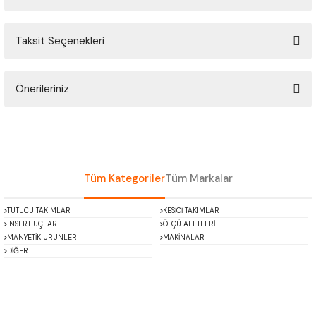
ÇOK AMAÇLI ÖLÇÜ MASTARI
Taksit Seçenekleri
Bu ürüne ilk yorumu siz yapın!
PERGELLER
PİM MASTAR SETİ
Önerileriniz
Yorum Yaz
Bu ürünün fiyat bilgisi, resim, ürün açıklamalarında ve diğer konularda
FİLLER ÇAKISI
yetersiz gördüğünüz noktaları öneri formunu kullanarak tarafımıza
iletebilirsiniz.
TORNA KALEM MASTARI
Görüş ve önerileriniz için teşekkür ederiz.
Tüm Kategoriler
Tüm Markalar
KALIP ALMA ŞABLONU
Ürün resmi kalitesiz, bozuk veya görüntülenemiyor.
TUTUCU TAKIMLAR
KESİCİ TAKIMLAR
Ürün açıklamasında eksik bilgiler bulunuyor.
INSERT UÇLAR
ÖLÇÜ ALETLERİ
GRANİT PLEYTLER
Ürün bilgilerinde hatalar bulunuyor.
MANYETİK ÜRÜNLER
MAKİNALAR
DİĞER
Ürün fiyatı diğer sitelerden daha pahalı.
DÖKÜM PLEYTLER
Bu ürüne benzer farklı alternatifler olmalı.
AÇI MASTAR SETİ