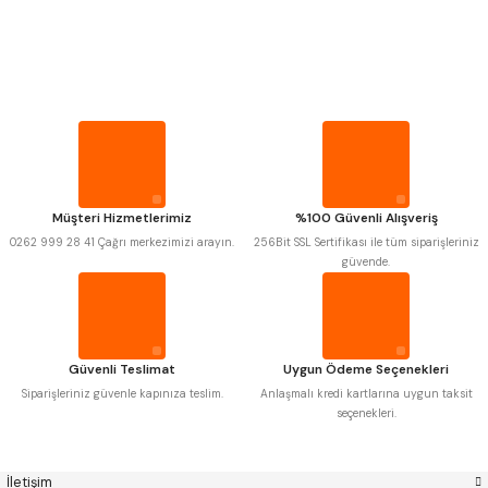
PROPLAR
Mitutoyo
Gönder
Insize
VİDA MASTARLARI
Narex
Asimeto
Pld
Kraft
Krone
Izar
ŞERİT SENTİLLER
Gerardi
Zps-Fn
Krasnic
Harlingen
Fraisa
Harvest
TURMETRE
Müşteri Hizmetlerimiz
%100 Güvenli Alışveriş
Autogrip
Tome
0262 999 28 41 Çağrı merkezimizi arayın.
256Bit SSL Sertifikası ile tüm siparişleriniz
Mastercut
Cp Grat-Ex
güvende.
PİLLER
Bison
Bučovice Tools
Gsp
Vertex
Gwg
Hakansson
DİĞER ÖLÇÜ ALETLERİ
Haimer
Çin
Cztool
Huscut
Güvenli Teslimat
Uygun Ödeme Seçenekleri
Iat
Ithal
Kinex
Korloy
Siparişleriniz güvenle kapınıza teslim.
Anlaşmalı kredi kartlarına uygun taksit
Masus
Pilana
seçenekleri.
Poldi
Skoda
Stanny
Temak
Tos
Wia
İletişim