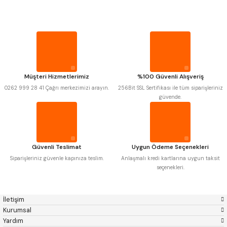
MITUTOYO
Gönder
INSIZE
PROPLAR
NAREX
ASIMETO
PLD
KRAFT
KRONE
IZAR
VİDA MASTARLARI
GERARDI
ZPS-FN
KRASNIC
HARLINGEN
ŞERİT SENTİLLER
FRAISA
HARVEST
Müşteri Hizmetlerimiz
%100 Güvenli Alışveriş
AUTOGRIP
TOME
0262 999 28 41 Çağrı merkezimizi arayın.
256Bit SSL Sertifikası ile tüm siparişleriniz
MASTERCUT
CP GRAT-EX
TURMETRE
güvende.
BISON
BUČOVICE TOOLS
GSP
VERTEX
GWG
HAKANSSON
PİLLER
HAIMER
CIN
CZTOOL
HUSCUT
Güvenli Teslimat
Uygun Ödeme Seçenekleri
IAT
ITHAL
DİĞER ÖLÇÜ ALETLERİ
KINEX
KORLOY
Siparişleriniz güvenle kapınıza teslim.
Anlaşmalı kredi kartlarına uygun taksit
MASUS
PILANA
seçenekleri.
POLDI
SKODA
STANNY
TEMAK
TOS
YERLI
İletişim
ZPS
Kurumsal
Yardım