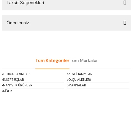
Taksit Seçenekleri
ÇOK AMAÇLI ÖLÇÜ MASTARI
Bu ürüne ilk yorumu siz yapın!
PERGELLER
Önerileriniz
Yorum Yaz
PİM MASTAR SETİ
Bu ürünün fiyat bilgisi, resim, ürün açıklamalarında ve diğer konularda
yetersiz gördüğünüz noktaları öneri formunu kullanarak tarafımıza
iletebilirsiniz.
FİLLER ÇAKISI
Görüş ve önerileriniz için teşekkür ederiz.
Tüm Kategoriler
Tüm Markalar
TORNA KALEM MASTARI
Ürün resmi kalitesiz, bozuk veya görüntülenemiyor.
TUTUCU TAKIMLAR
KESİCİ TAKIMLAR
Ürün açıklamasında eksik bilgiler bulunuyor.
INSERT UÇLAR
ÖLÇÜ ALETLERİ
KALIP ALMA ŞABLONU
Ürün bilgilerinde hatalar bulunuyor.
MANYETİK ÜRÜNLER
MAKİNALAR
DİĞER
Ürün fiyatı diğer sitelerden daha pahalı.
GRANİT PLEYTLER
Bu ürüne benzer farklı alternatifler olmalı.
DÖKÜM PLEYTLER
AÇI MASTAR SETİ