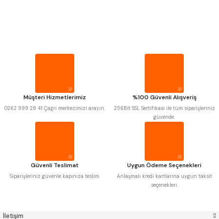
PROPLAR
Mitutoyo
Gönder
Insize
VİDA MASTARLARI
Narex
Asimeto
Pld
Kraft
Krone
Izar
ŞERİT SENTİLLER
Gerardi
Zps-Fn
Krasnic
Harlingen
Fraisa
Harvest
TURMETRE
Müşteri Hizmetlerimiz
%100 Güvenli Alışveriş
Autogrip
Tome
0262 999 28 41 Çağrı merkezimizi arayın.
256Bit SSL Sertifikası ile tüm siparişleriniz
Mastercut
Cp Grat-Ex
güvende.
PİLLER
Bison
Bučovice Tools
Gsp
Vertex
Gwg
Hakansson
DİĞER ÖLÇÜ ALETLERİ
Haimer
Çin
Cztool
Huscut
Güvenli Teslimat
Uygun Ödeme Seçenekleri
Iat
Ithal
Kinex
Korloy
Siparişleriniz güvenle kapınıza teslim.
Anlaşmalı kredi kartlarına uygun taksit
Masus
Pilana
seçenekleri.
Poldi
Skoda
Stanny
Temak
Tos
Wia
İletişim