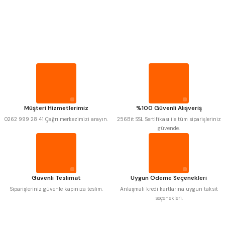
PROPLAR
VİDA MASTARLARI
Mitutoyo
Gönder
Insize
Narex
Asimeto
Pld
Kraft
ŞERİT SENTİLLER
Krone
Izar
Gerardi
Zps-Fn
Krasnic
Harlingen
TURMETRE
Fraisa
Harvest
Müşteri Hizmetlerimiz
%100 Güvenli Alışveriş
Autogrip
Tome
0262 999 28 41 Çağrı merkezimizi arayın.
256Bit SSL Sertifikası ile tüm siparişleriniz
Mastercut
Cp Grat-Ex
PİLLER
güvende.
Bison
Bučovice Tools
Gsp
Vertex
DİĞER ÖLÇÜ ALETLERİ
Gwg
Hakansson
Haimer
Çin
Cztool
Huscut
Güvenli Teslimat
Uygun Ödeme Seçenekleri
Iat
Ithal
Kinex
Korloy
Siparişleriniz güvenle kapınıza teslim.
Anlaşmalı kredi kartlarına uygun taksit
Masus
Pilana
seçenekleri.
Poldi
Skoda
Stanny
Temak