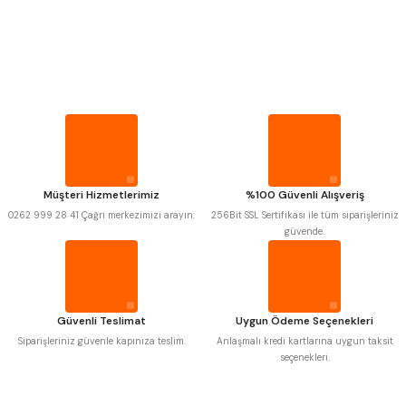
PROPLAR
VİDA MASTARLARI
Mitutoyo
Gönder
Insize
Narex
Asimeto
Pld
Kraft
ŞERİT SENTİLLER
Krone
Izar
Gerardi
Zps-Fn
Krasnic
Harlingen
TURMETRE
Fraisa
Harvest
Müşteri Hizmetlerimiz
%100 Güvenli Alışveriş
Autogrip
Tome
0262 999 28 41 Çağrı merkezimizi arayın.
256Bit SSL Sertifikası ile tüm siparişleriniz
Mastercut
Cp Grat-Ex
PİLLER
güvende.
Bison
Bučovice Tools
Gsp
Vertex
DİĞER ÖLÇÜ ALETLERİ
Gwg
Hakansson
Haimer
Çin
Cztool
Huscut
Güvenli Teslimat
Uygun Ödeme Seçenekleri
Iat
Ithal
Kinex
Korloy
Siparişleriniz güvenle kapınıza teslim.
Anlaşmalı kredi kartlarına uygun taksit
Masus
Pilana
seçenekleri.
Poldi
Skoda
Stanny
Temak