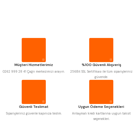
PROPLAR
VİDA MASTARLARI
Mitutoyo
Gönder
Insize
Narex
Asimeto
Pld
Kraft
ŞERİT SENTİLLER
Krone
Izar
Gerardi
Zps-Fn
Krasnic
Harlingen
TURMETRE
Fraisa
Harvest
Müşteri Hizmetlerimiz
%100 Güvenli Alışveriş
Autogrip
Tome
0262 999 28 41 Çağrı merkezimizi arayın.
256Bit SSL Sertifikası ile tüm siparişleriniz
Mastercut
Cp Grat-Ex
PİLLER
güvende.
Bison
Bučovice Tools
Gsp
Vertex
DİĞER ÖLÇÜ ALETLERİ
Gwg
Hakansson
Haimer
Çin
Cztool
Huscut
Güvenli Teslimat
Uygun Ödeme Seçenekleri
Iat
Ithal
Kinex
Korloy
Siparişleriniz güvenle kapınıza teslim.
Anlaşmalı kredi kartlarına uygun taksit
Masus
Pilana
seçenekleri.
Poldi
Skoda
Stanny
Temak