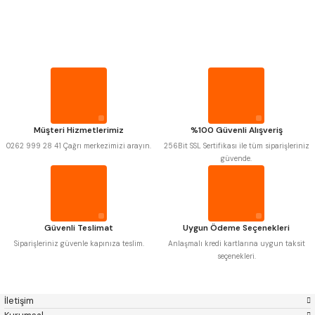
PROPLAR
MITUTOYO
Gönder
INSIZE
NAREX
ASIMETO
VİDA MASTARLARI
PLD
KRAFT
KRONE
IZAR
GERARDI
ZPS-FN
ŞERİT SENTİLLER
KRASNIC
HARLINGEN
FRAISA
HARVEST
Müşteri Hizmetlerimiz
%100 Güvenli Alışveriş
TURMETRE
AUTOGRIP
TOME
0262 999 28 41 Çağrı merkezimizi arayın.
256Bit SSL Sertifikası ile tüm siparişleriniz
MASTERCUT
CP GRAT-EX
güvende.
BISON
BUČOVICE TOOLS
PİLLER
GSP
VERTEX
GWG
HAKANSSON
HAIMER
CIN
DİĞER ÖLÇÜ ALETLERİ
CZTOOL
HUSCUT
Güvenli Teslimat
Uygun Ödeme Seçenekleri
IAT
ITHAL
KINEX
KORLOY
Siparişleriniz güvenle kapınıza teslim.
Anlaşmalı kredi kartlarına uygun taksit
MASUS
PILANA
seçenekleri.
POLDI
SKODA
STANNY
TEMAK
TOS
YERLI
İletişim
ZPS