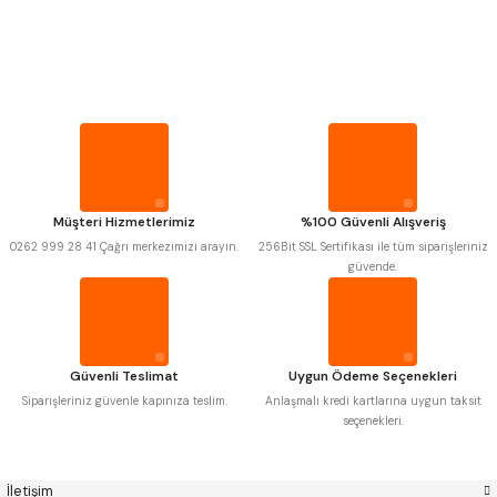
PROPLAR
Mitutoyo
Gönder
Insize
VİDA MASTARLARI
Narex
Asimeto
Pld
Kraft
Krone
Izar
ŞERİT SENTİLLER
Gerardi
Zps-Fn
Krasnic
Harlingen
Fraisa
Harvest
TURMETRE
Müşteri Hizmetlerimiz
%100 Güvenli Alışveriş
Autogrip
Tome
0262 999 28 41 Çağrı merkezimizi arayın.
256Bit SSL Sertifikası ile tüm siparişleriniz
Mastercut
Cp Grat-Ex
güvende.
PİLLER
Bison
Bučovice Tools
Gsp
Vertex
Gwg
Hakansson
DİĞER ÖLÇÜ ALETLERİ
Haimer
Çin
Cztool
Huscut
Güvenli Teslimat
Uygun Ödeme Seçenekleri
Iat
Ithal
Kinex
Korloy
Siparişleriniz güvenle kapınıza teslim.
Anlaşmalı kredi kartlarına uygun taksit
Masus
Pilana
seçenekleri.
Poldi
Skoda
Stanny
Temak
Tos
Wia
İletişim