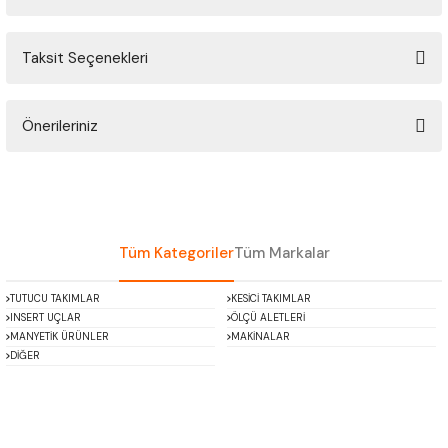
ÇOK AMAÇLI ÖLÇÜ MASTARI
Taksit Seçenekleri
Bu ürüne ilk yorumu siz yapın!
PERGELLER
PİM MASTAR SETİ
Önerileriniz
Yorum Yaz
Bu ürünün fiyat bilgisi, resim, ürün açıklamalarında ve diğer konularda
FİLLER ÇAKISI
yetersiz gördüğünüz noktaları öneri formunu kullanarak tarafımıza
iletebilirsiniz.
TORNA KALEM MASTARI
Görüş ve önerileriniz için teşekkür ederiz.
Tüm Kategoriler
Tüm Markalar
KALIP ALMA ŞABLONU
Ürün resmi kalitesiz, bozuk veya görüntülenemiyor.
TUTUCU TAKIMLAR
KESİCİ TAKIMLAR
Ürün açıklamasında eksik bilgiler bulunuyor.
INSERT UÇLAR
ÖLÇÜ ALETLERİ
GRANİT PLEYTLER
Ürün bilgilerinde hatalar bulunuyor.
MANYETİK ÜRÜNLER
MAKİNALAR
DİĞER
Ürün fiyatı diğer sitelerden daha pahalı.
DÖKÜM PLEYTLER
Bu ürüne benzer farklı alternatifler olmalı.
AÇI MASTAR SETİ