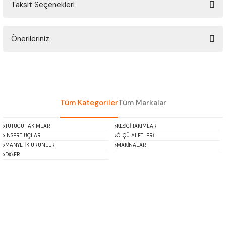
Taksit Seçenekleri
ÇOK AMAÇLI ÖLÇÜ MASTARI
Bu ürüne ilk yorumu siz yapın!
PERGELLER
Önerileriniz
Yorum Yaz
PİM MASTAR SETİ
Bu ürünün fiyat bilgisi, resim, ürün açıklamalarında ve diğer konularda
yetersiz gördüğünüz noktaları öneri formunu kullanarak tarafımıza
iletebilirsiniz.
FİLLER ÇAKISI
Görüş ve önerileriniz için teşekkür ederiz.
Tüm Kategoriler
Tüm Markalar
TORNA KALEM MASTARI
Ürün resmi kalitesiz, bozuk veya görüntülenemiyor.
TUTUCU TAKIMLAR
KESİCİ TAKIMLAR
Ürün açıklamasında eksik bilgiler bulunuyor.
INSERT UÇLAR
ÖLÇÜ ALETLERİ
KALIP ALMA ŞABLONU
Ürün bilgilerinde hatalar bulunuyor.
MANYETİK ÜRÜNLER
MAKİNALAR
DİĞER
Ürün fiyatı diğer sitelerden daha pahalı.
GRANİT PLEYTLER
Bu ürüne benzer farklı alternatifler olmalı.
DÖKÜM PLEYTLER
AÇI MASTAR SETİ