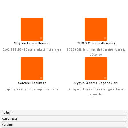
MITUTOYO
Gönder
INSIZE
PROPLAR
NAREX
ASIMETO
PLD
KRAFT
KRONE
IZAR
VİDA MASTARLARI
GERARDI
ZPS-FN
KRASNIC
HARLINGEN
ŞERİT SENTİLLER
FRAISA
HARVEST
Müşteri Hizmetlerimiz
%100 Güvenli Alışveriş
AUTOGRIP
TOME
0262 999 28 41 Çağrı merkezimizi arayın.
256Bit SSL Sertifikası ile tüm siparişleriniz
MASTERCUT
CP GRAT-EX
TURMETRE
güvende.
BISON
BUČOVICE TOOLS
GSP
VERTEX
GWG
HAKANSSON
PİLLER
HAIMER
CIN
CZTOOL
HUSCUT
Güvenli Teslimat
Uygun Ödeme Seçenekleri
IAT
ITHAL
DİĞER ÖLÇÜ ALETLERİ
KINEX
KORLOY
Siparişleriniz güvenle kapınıza teslim.
Anlaşmalı kredi kartlarına uygun taksit
MASUS
PILANA
seçenekleri.
POLDI
SKODA
STANNY
TEMAK
TOS
YERLI
İletişim
ZPS
Kurumsal
Yardım