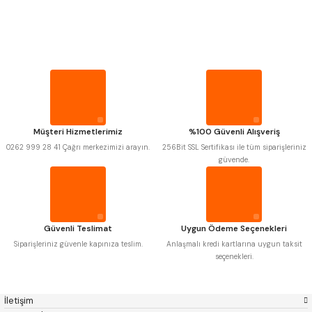
PROPLAR
Mitutoyo
Gönder
Insize
Narex
Asimeto
VİDA MASTARLARI
Pld
Kraft
Krone
Izar
ŞERİT SENTİLLER
Gerardi
Zps-Fn
Krasnic
Harlingen
Fraisa
Harvest
Müşteri Hizmetlerimiz
%100 Güvenli Alışveriş
TURMETRE
Autogrip
Tome
0262 999 28 41 Çağrı merkezimizi arayın.
256Bit SSL Sertifikası ile tüm siparişleriniz
Mastercut
Cp Grat-Ex
güvende.
Bison
Bučovice Tools
PİLLER
Gsp
Vertex
Gwg
Hakansson
Haimer
Çin
DİĞER ÖLÇÜ ALETLERİ
Cztool
Huscut
Güvenli Teslimat
Uygun Ödeme Seçenekleri
Iat
Ithal
Kinex
Korloy
Siparişleriniz güvenle kapınıza teslim.
Anlaşmalı kredi kartlarına uygun taksit
Masus
Pilana
seçenekleri.
Poldi
Skoda
Stanny
Temak
Tos
Wia
İletişim
Yerli
Zps