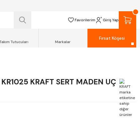
 TESLİM EDİLİR.
R.
Favorilerim
Giriş Yap
Fırsat Köşesi
Takım Tutucuları
Markalar
KR1025 KRAFT SERT MADEN UÇ