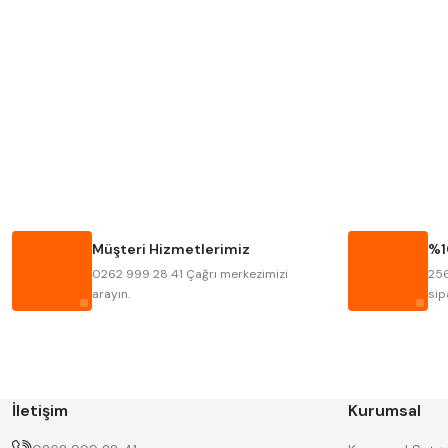
MITUTOYO
INSIZE
KRONE
IZAR
FRAISA
HARVEST
BISON
BUČOVICE TOOLS
HAIMER
CIN
Müşteri Hizmetlerimiz
%1
KINEX
KORLOY
0262 999 28 41 Çağrı merkezimizi
256
STANNY
TEMAK
arayın.
sip
İletişim
Kurumsal