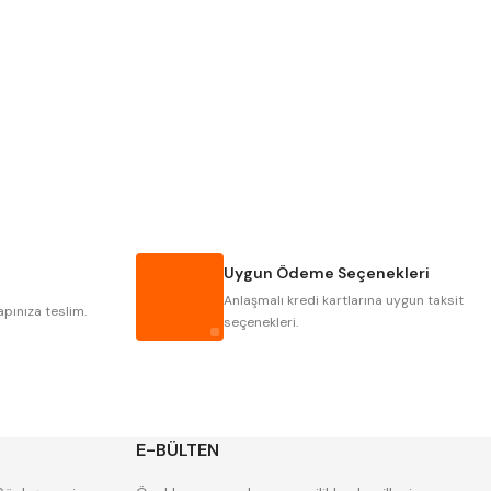
PLD
KRAFT
KRASNIC
HARLINGEN
MASTERCUT
CP GRAT-EX
GWG
HAKANSSON
IAT
ITHAL
Uygun Ödeme Seçenekleri
POLDI
SKODA
Anlaşmalı kredi kartlarına uygun taksit
ZPS
apınıza teslim.
seçenekleri.
E-BÜLTEN