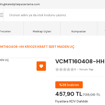
SAAT 16:00'YA KADAR VERİLEN SİPARİŞLER AYNI GÜN KARGOYA VERİLİR.
nfo@kaledijitalpazarlama.com
AT 12:00'YE KADAR VERİLEN SİPARİŞLER SEVKİYAT ARACIMIZLA AYNI GÜN
OCAELİ ve SAKARYA BÖLGESİ İÇİN AYNI GÜN TESLİMAT ARACIMIZ VARDI
Frezeler
Matkap Uçları
Kumpaslar
MT160408-HH KR1025 KRAFT SERT MADEN UÇ
VCMT160408-HH 
0 - Yorum Yap
%38 İndirim
457,90 TL
738,06 TL
Fiyatlara KDV Dahildir.