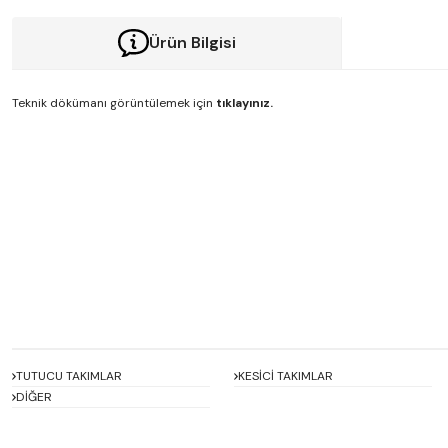
Ürün Bilgisi
Teknik dökümanı görüntülemek için
tıklayınız.
Bu ürünün fiyat bilgisi, resim, ürün açıklamalarında ve diğer konularda y
Görüş ve önerileriniz için teşekkür ederiz.
Ürün resmi kalitesiz, bozuk veya görüntülenemiyor.
Ürün açıklamasında eksik bilgiler bulunuyor.
Ürün bilgilerinde hatalar bulunuyor.
Ürün fiyatı diğer sitelerden daha pahalı.
Bu ürüne benzer farklı alternatifler olmalı.
TUTUCU TAKIMLAR
KESİCİ TAKIMLAR
DİĞER