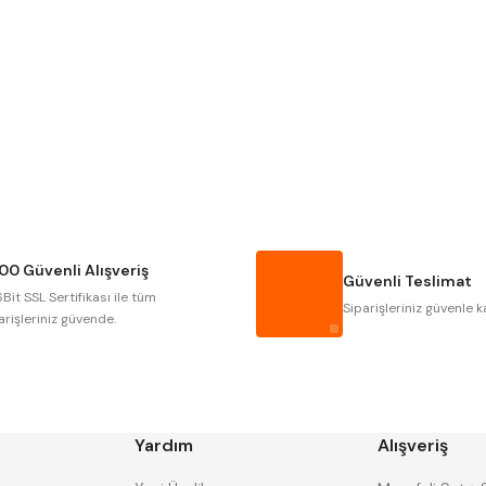
Gönder
NAREX
ASIMETO
GERARDI
ZPS-FN
AUTOGRIP
TOME
GSP
VERTEX
CZTOOL
HUSCUT
00 Güvenli Alışveriş
MASUS
PILANA
Güvenli Teslimat
Bit SSL Sertifikası ile tüm
TOS
YERLI
Siparişleriniz güvenle k
arişleriniz güvende.
Yardım
Alışveriş