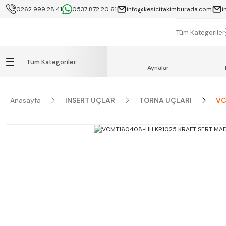
0262 999 28 41
0537 872 20 61
info@kesicitakimburada.com
i
KOCAELİ İÇİ SA
K
Tüm Kategoriler
Tüm Kategoriler
Aynalar
Anasayfa
INSERT UÇLAR
TORNA UÇLARI
VC