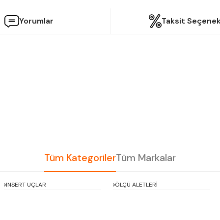
Yorumlar
Taksit Seçenek
etersiz gördüğünüz noktaları öneri formunu kullanarak tarafımıza iletebilir
Bu ürüne ilk yorumu siz yapın!
Yorum Yaz
Tüm Kategoriler
Tüm Markalar
INSERT UÇLAR
ÖLÇÜ ALETLERİ